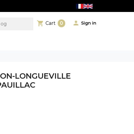

shopping_cart
Sign in
Cart
0
HON-LONGUEVILLE
PAUILLAC