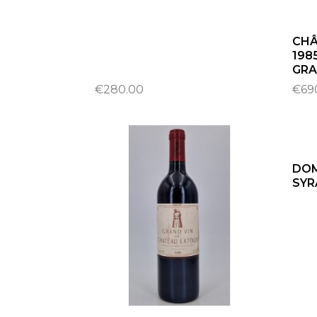
CHÂ
198
GRA
€280.00
€69
DOM
SYR