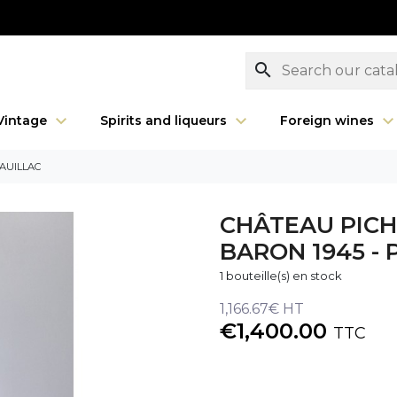
search
Vintage
Spirits and liqueurs
Foreign wines
AUILLAC
CHÂTEAU PIC
BARON 1945 - 
1 bouteille(s) en stock
1,166.67€ HT
€1,400.00
TTC