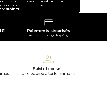
nir plus de photos avant de valider votre
z nous contacter par email :
psduvin.fr
 9€
Paiements sécurisés
Avec la technologie PayPlug
e
Suivi et conseils
simes
Une équipe à taille humaine