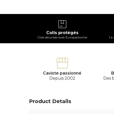
Colis protégés
Colis sécurisés avec Europackwine
1 à
Caviste passionné
B
Depuis 2002
Des b
Product Details