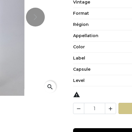
Vintage
Format
Next
Région
Appellation
Color
Label
Capsule
Level
search


