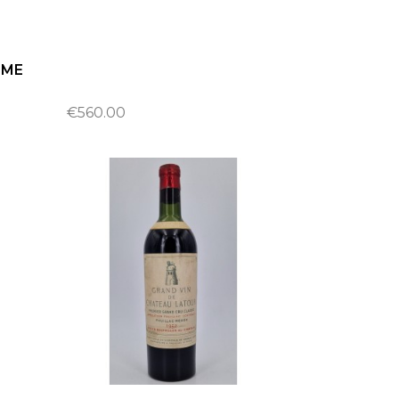
E
ÈME
€560.00