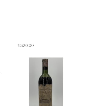
€320.00
L