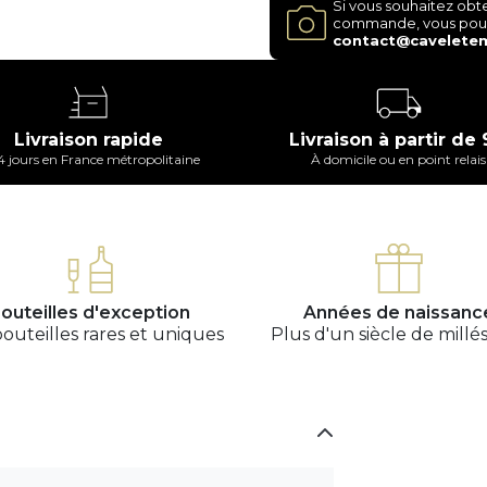
Si vous souhaitez obte
commande, vous pouve
contact@caveletem
Livraison rapide
Livraison à partir de
 4 jours en France métropolitaine
À domicile ou en point relais
outeilles d'exception
Années de naissanc
outeilles rares et uniques
Plus d'un siècle de millé