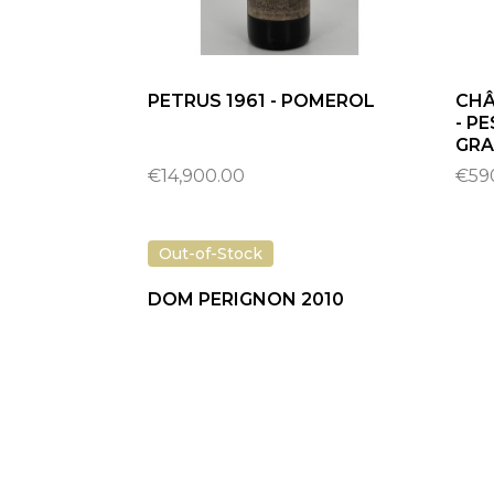
PETRUS 1961 - POMEROL
CHÂ
- P
GRA
€14,900.00
€59
Out-of-Stock
DOM PERIGNON 2010