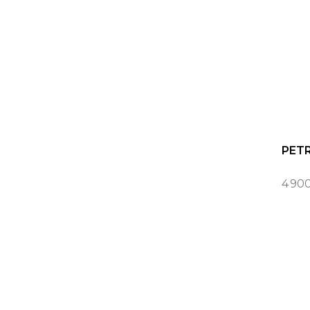
PETR
4 90