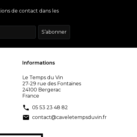
ions de contact dans les
Informations
Le Temps du Vin
27-29 rue des Fontaines
24100 Bergerac
France
phone
05 53 23 48 82
mail
contact@caveletempsduvin.fr