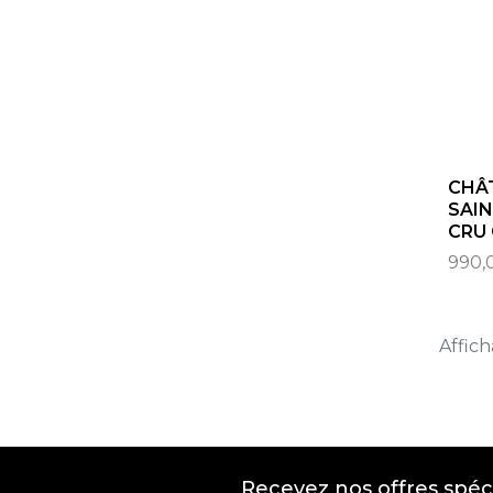
CHÂT
SAIN
CRU 
990,
Affich
Recevez nos offres spéc