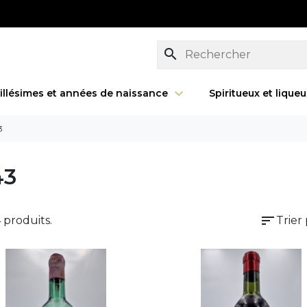
search
illésimes et années de naissance
Spiritueux et lique
3
43
sort
4 produits.
Trier 