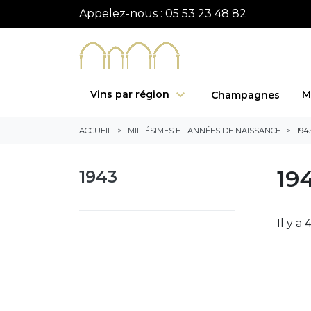
Appelez-nous :
05 53 23 48 82
Vins par région
M
Champagnes
ACCUEIL
MILLÉSIMES ET ANNÉES DE NAISSANCE
194
19
1943
Il y a 