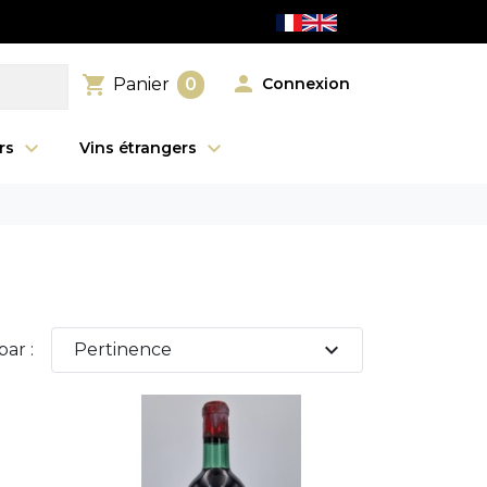

shopping_cart
Connexion
Panier
0
urs
Vins étrangers
expand_more
par :
Pertinence