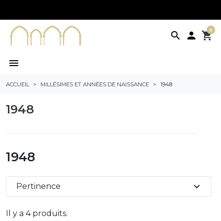
0
search

shopping_cart
menu
ACCUEIL
MILLÉSIMES ET ANNÉES DE NAISSANCE
1948
1948
1948
expand_more
Pertinence
Il y a 4 produits.