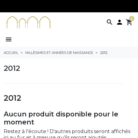
0
search

shopping_cart
menu
ACCUEIL
MILLÉSIMES ET ANNÉES DE NAISSANCE
2012
2012
2012
Aucun produit disponible pour le
moment
Restez à l'écoute ! D'autres produits seront affichés
ici au fur et à mesure qu'ils seront ajoutés.