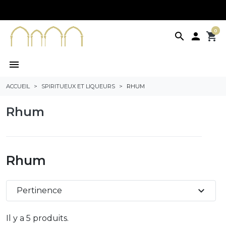
0
search

shopping_cart
menu
ACCUEIL
SPIRITUEUX ET LIQUEURS
RHUM
Rhum
Rhum
expand_more
Pertinence
Il y a 5 produits.