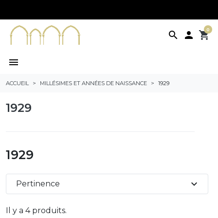
0
search

shopping_cart
menu
ACCUEIL
MILLÉSIMES ET ANNÉES DE NAISSANCE
1929
1929
1929
expand_more
Pertinence
Il y a 4 produits.