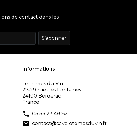
ions de contact dans les
Informations
Le Temps du Vin
27-29 rue des Fontaines
24100 Bergerac
France
phone
05 53 23 48 82
mail
contact@caveletempsduvin.fr