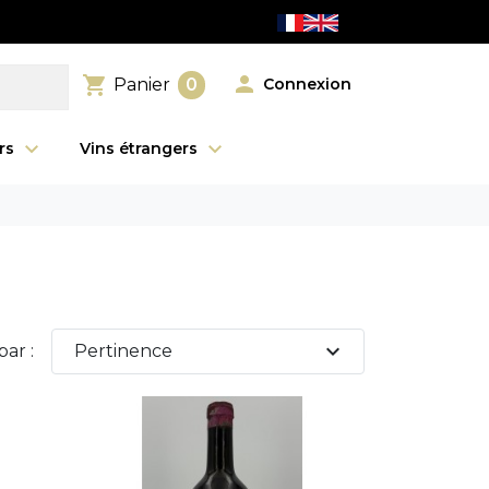

shopping_cart
Connexion
Panier
0
urs
Vins étrangers
expand_more
par :
Pertinence