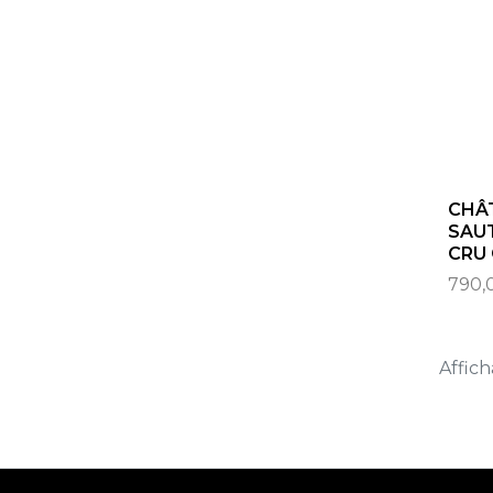
CHÂT
SAU
CRU
790,
Affich