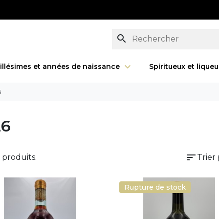
search
illésimes et années de naissance
Spiritueux et lique
6
26
sort
5 produits.
Trier 
Rupture de stock