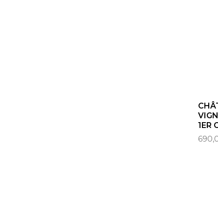
CHÂ
VIGN
1ER 
690,