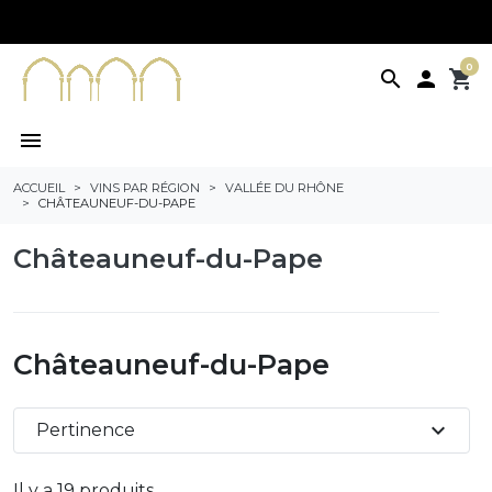
0
search

shopping_cart
menu
ACCUEIL
VINS PAR RÉGION
VALLÉE DU RHÔNE
CHÂTEAUNEUF-DU-PAPE
Châteauneuf-du-Pape
Châteauneuf-du-Pape
expand_more
Pertinence
Il y a 19 produits.