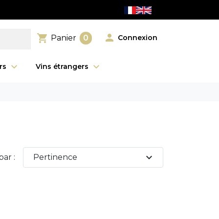

shopping_cart
Connexion
Panier
0
urs
Vins étrangers
expand_more
par :
Pertinence