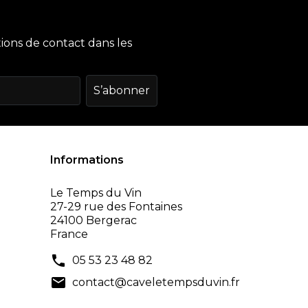
ions de contact dans les
Informations
Le Temps du Vin
27-29 rue des Fontaines
24100 Bergerac
France
phone
05 53 23 48 82
mail
contact@caveletempsduvin.fr