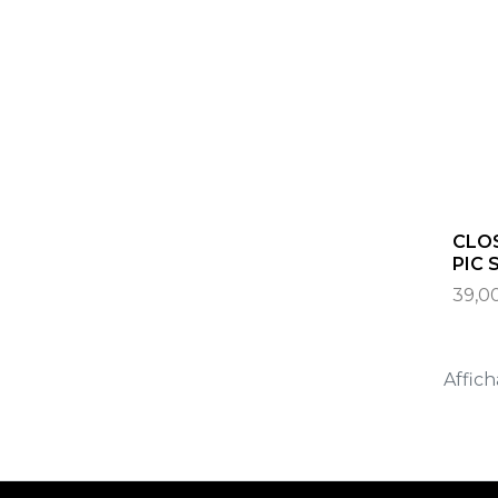
CLOS
PIC 
39,0
Affich