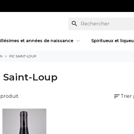
search
illésimes et années de naissance
Spiritueux et lique
ON
PIC SAINT-LOUP
c Saint-Loup
sort
1 produit.
Trier 