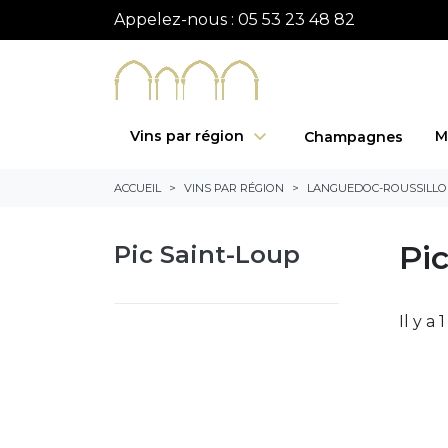
Appelez-nous :
05 53 23 48 82
Vins par région
M
Champagnes
ACCUEIL
VINS PAR RÉGION
LANGUEDOC-ROUSSILL
Pi
Pic Saint-Loup
Il y a 